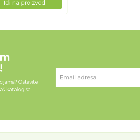
Idi na proizvod
im
!
kcijama? Ostavite
aš katalog sa