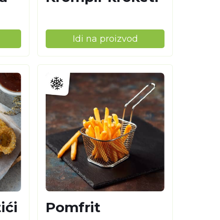
Idi na proizvod
ići
Pomfrit