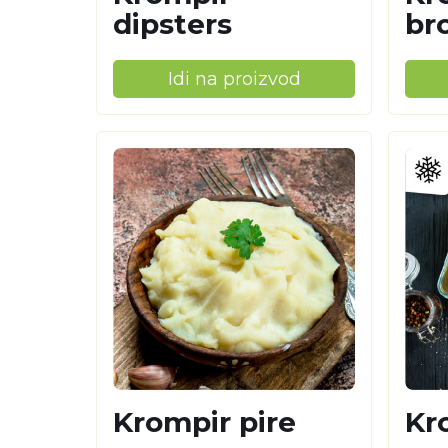
dipsters
br
Idi na proizvod
Krompir pire
Kr