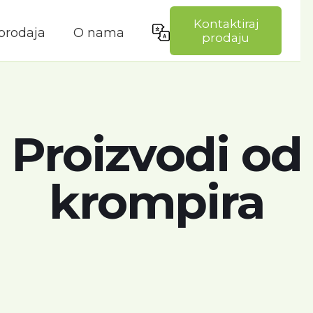
Kontaktiraj
prodaja
O nama
prodaju
Proizvodi od
krompira