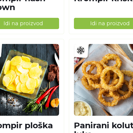
own
Idi na proizvod
Idi na proizvod
ompir ploška
Panirani kolut