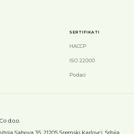
SERTIFIKATI
HACCP
ISO 22000
Podaci
Co d.o.o.
itrija Sabova 35, 21205 Sremski Karlovci, Srbija