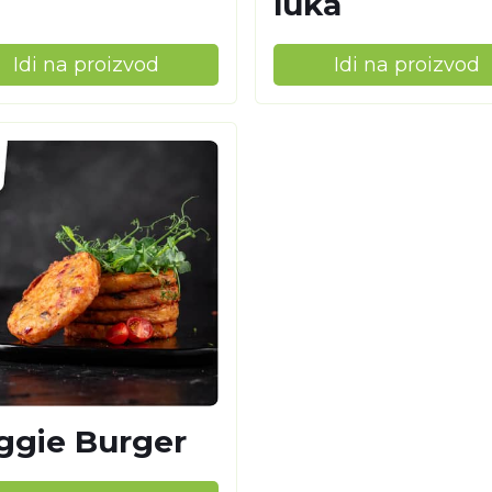
luka
Idi na proizvod
Idi na proizvod
ggie Burger