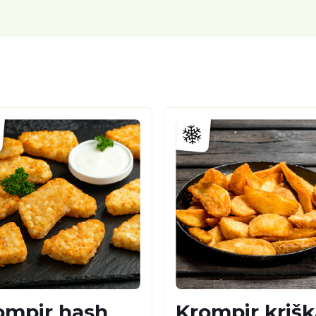
ompir hash
Krompir krišk