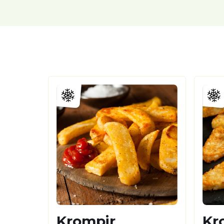
Krompir
Kr