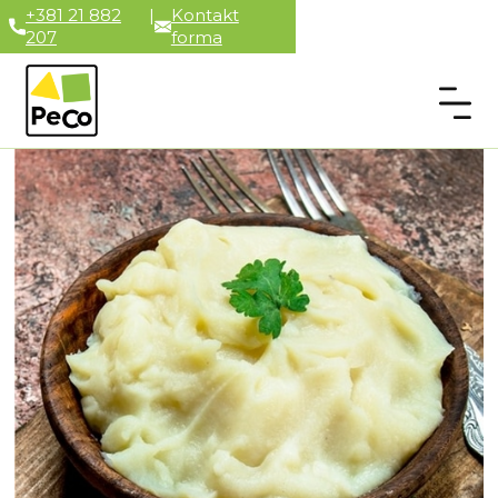
+381 21 882
|
Kontakt
207
forma