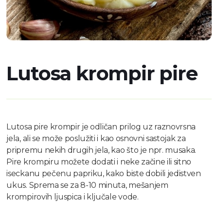
Lutosa krompir pire
Lutosa pire krompir je odličan prilog uz raznovrsna
jela, ali se može poslužiti i kao osnovni sastojak za
pripremu nekih drugih jela, kao što je npr. musaka.
Pire krompiru možete dodati i neke začine ili sitno
iseckanu pečenu papriku, kako biste dobili jedistven
ukus. Sprema se za 8-10 minuta, mešanjem
krompirovih ljuspica i ključale vode.