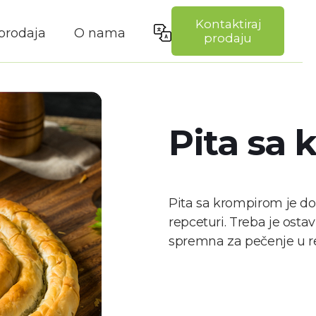
Kontaktiraj
prodaja
O nama
prodaju
Pita sa
Pita sa krompirom je dom
repceturi. Treba je osta
spremna za pečenje u rern