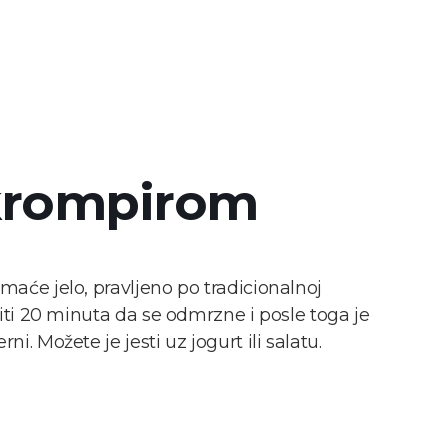
 krompirom
aće jelo, pravljeno po tradicionalnoj
viti 20 minuta da se odmrzne i posle toga je
i. Možete je jesti uz jogurt ili salatu.