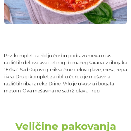
Prvi komplet za riblju čorbu podrazumeva miks
različitih delova kvalitetnog domaćeg šarana iz ribnjaka
"Ečka". Sadržaj ovog miksa čine delovi glave, mesa, repa
i ikra. Drugi komplet za riblju čorbu je mešavina
različitih riba iz reke Drine. Vrlo je ukusna i bogata
mesom. Ova mešavina ne sadrži glavu i rep.
Veličine pakovanja