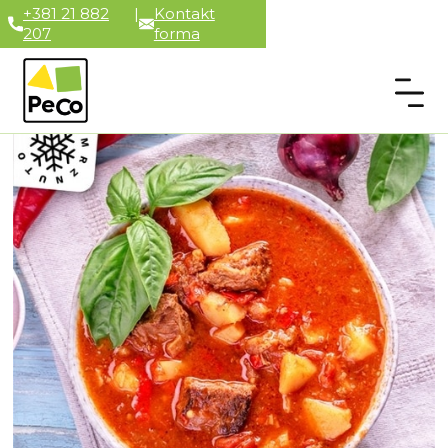
+381 21 882
|
Kontakt
207
forma