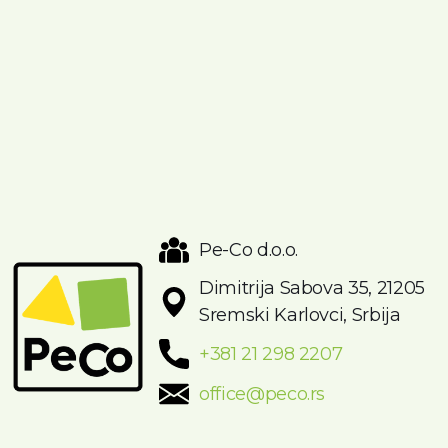
Pe-Co d.o.o.
Dimitrija Sabova 35, 21205
Sremski Karlovci, Srbija
+381 21 298 2207
office@peco.rs